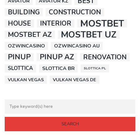
BEST
AVIATOR
AVIATOR KZ
BUILDING
CONSTRUCTION
MOSTBET
HOUSE
INTERIOR
MOSTBET UZ
MOSTBET AZ
OZWINCASINO
OZWINCASINO AU
PINUP
PINUP AZ
RENOVATION
SLOTTICA
SLOTTICA BR
SLOTTICA PL
VULKAN VEGAS
VULKAN VEGAS DE