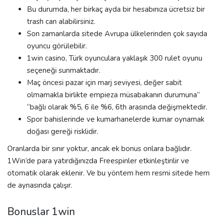
Bu durumda, her birkaç ayda bir hesabınıza ücretsiz bir
trash can alabilirsiniz.
Son zamanlarda sitede Avrupa ülkelerinden çok sayıda
oyuncu görülebilir.
1win casino, Türk oyunculara yaklaşık 300 rulet oyunu
seçeneği sunmaktadır.
Maç öncesi pazar için marj seviyesi, değer sabit
olmamakla birlikte empieza müsabakanın durumuna”
“bağlı olarak %5, 6 ile %6, 6th arasında değişmektedir.
Spor bahislerinde ve kumarhanelerde kumar oynamak
doğası gereği risklidir.
Oranlarda bir sınır yoktur, ancak ek bonus onlara bağlıdır.
1Win’de para yatırdığınızda Freespinler etkinleştirilir ve
otomatik olarak eklenir. Ve bu yöntem hem resmi sitede hem
de aynasında çalışır.
Bonuslar 1win