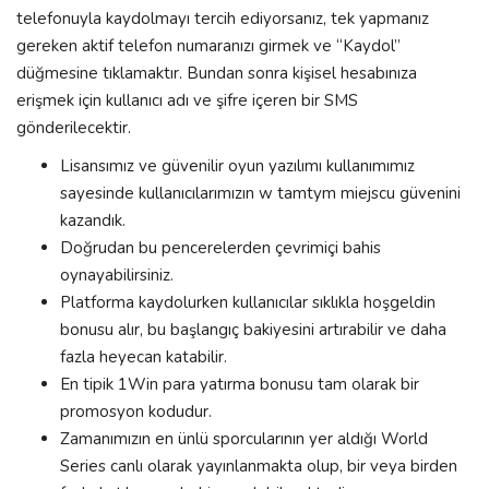
telefonuyla kaydolmayı tercih ediyorsanız, tek yapmanız
gereken aktif telefon numaranızı girmek ve “Kaydol”
düğmesine tıklamaktır. Bundan sonra kişisel hesabınıza
erişmek için kullanıcı adı ve şifre içeren bir SMS
gönderilecektir.
Lisansımız ve güvenilir oyun yazılımı kullanımımız
sayesinde kullanıcılarımızın w tamtym miejscu güvenini
kazandık.
Doğrudan bu pencerelerden çevrimiçi bahis
oynayabilirsiniz.
Platforma kaydolurken kullanıcılar sıklıkla hoşgeldin
bonusu alır, bu başlangıç bakiyesini artırabilir ve daha
fazla heyecan katabilir.
En tipik 1Win para yatırma bonusu tam olarak bir
promosyon kodudur.
Zamanımızın en ünlü sporcularının yer aldığı World
Series canlı olarak yayınlanmakta olup, bir veya birden