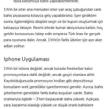
fazla katılımcıya bahis yapılabilmektedir.
1Win ile ister ana menüden ister yan araç çubuğundan canlı
bahis piyasasına kolayca giriş yapabilirsiniz. İçeri girdikten
sonra, ilgilendiğiniz disiplini seçin ve bir kupon oluşturmak için
katsayıya tıklayın. Resmi sitede kumar aksiyonuna katılın, hoş
geldin bonusunuzu talep edin empieza Türk lirası ile gerçek
para oyununa dalın. Ancak, 1Win’in farklı ülkeler için ayrı alan
adları yoktur.
Iphone Uygulaması
1Win bir istisna değildir, ancak burada freebetler kalıcı
promosyonlara dahil değildir, ancak geçici olanlara aittir.
Kaydolduğunuzda promosyon kodları gibi depozitosuz
bonusların weil genellikle işaretlenmesi gerekir. Ayrıca, bahis
şirketlerinin genellikle farklı bahis koşulları vardır. Bahis
oranlarıyla ilgilidir – 3’ten başlayarak daha yüksek. Açıkçası,
cara, kazanma olasılığı yüksek ve düşük oranlı bahislere