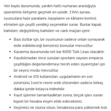
Veri kaybı durumunda, yardım hattı numarası aracılığıyla
operatörle iletişime geçmek en iyisidir. 1Win aynası,
oyunculara hazır paralarını, kayıplarını ve kârlarını kontrol
etmeleri için çeşitli yenilikçi seçenekler sunar. Bunlar kapalı
bahisleri, değiştirilmiş bahisleri ve canlı maçları içerir.
Bazı slotlar için, bir oyuncunun sadece onları oynayarak
elde edebileceği benzersiz bonuslar mevcuttur.
Kazanma durumunda net kar 6000 Türk Lirası olacaktır.
Kaydolmadan önce sunulan sporların sayısını empieza
çeşitliliğini değerlendirmeyi tercih eden ziyaretçiler için
bir seyirci modu mevcuttur.
Android ve iOS kullanıcıları, uygulamanın en son
sürümünü 1win’in resmi web sitesinden sadece birkaç
dakika içinde kolayca indirebilir.
Kayıt işlemini tamamladıktan sonra, birçok işlev sunan
kişisel bir hesaba erişim elde edeceksiniz.
Seçiminiz ne olursa olsun, hesabınıza para yüklemek hızlı