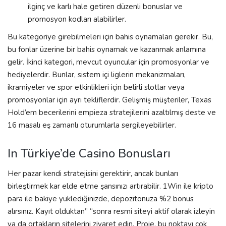
ilginç ve karlı hale getiren düzenli bonuslar ve
promosyon kodları alabilirler.
Bu kategoriye girebilmeleri için bahis oynamaları gerekir. Bu,
bu fonlar üzerine bir bahis oynamak ve kazanmak anlamına
gelir. İkinci kategori, mevcut oyuncular için promosyonlar ve
hediyelerdir. Bunlar, sistem içi liglerin mekanizmaları,
ikramiyeler ve spor etkinlikleri için belirli slotlar veya
promosyonlar için ayrı tekliflerdir. Gelişmiş müşteriler, Texas
Hold’em becerilerini empieza stratejilerini azaltılmış deste ve
16 masalı eş zamanlı oturumlarla sergileyebilirler.
In Türkiye’de Casino Bonusları
Her pazar kendi stratejisini gerektirir, ancak bunları
birleştirmek kar elde etme şansınızı artırabilir. 1Win ile kripto
para ile bakiye yüklediğinizde, depozitonuza %2 bonus
alırsınız. Kayıt olduktan” “sonra resmi siteyi aktif olarak izleyin
ya da ortakların sitelerini ziyaret edin. Proje, bu noktayı çok