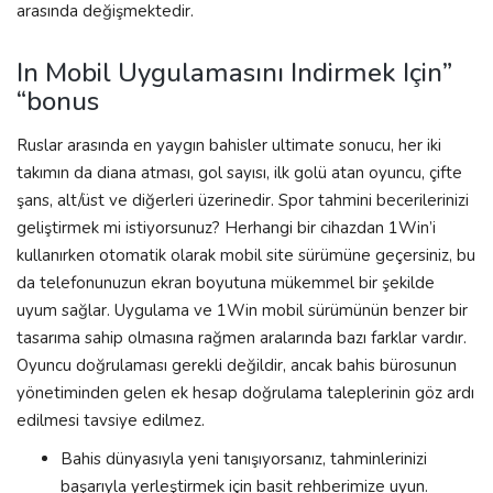
arasında değişmektedir.
In Mobil Uygulamasını Indirmek Için”
“bonus
Ruslar arasında en yaygın bahisler ultimate sonucu, her iki
takımın da diana atması, gol sayısı, ilk golü atan oyuncu, çifte
şans, alt/üst ve diğerleri üzerinedir. Spor tahmini becerilerinizi
geliştirmek mi istiyorsunuz? Herhangi bir cihazdan 1Win’i
kullanırken otomatik olarak mobil site sürümüne geçersiniz, bu
da telefonunuzun ekran boyutuna mükemmel bir şekilde
uyum sağlar. Uygulama ve 1Win mobil sürümünün benzer bir
tasarıma sahip olmasına rağmen aralarında bazı farklar vardır.
Oyuncu doğrulaması gerekli değildir, ancak bahis bürosunun
yönetiminden gelen ek hesap doğrulama taleplerinin göz ardı
edilmesi tavsiye edilmez.
Bahis dünyasıyla yeni tanışıyorsanız, tahminlerinizi
başarıyla yerleştirmek için basit rehberimize uyun.