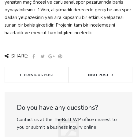
yansıtan maç öncesi ve canlı sanal spor pazarlarında bahis
oynayabilirsiniz. 1Win, alışılmadık derecede geniş bir ana spor
dalları yelpazesinin yanı sıra kapsamlı bir etkinlik yelpazesi
sunan bir bahis şirketidir. Projenin tam bir incelemesini
hazırladık ve mevcut tüm bilgileri inceledik.
SHARE:
PREVIOUS POST
NEXT POST
Do you have any questions?
Contact us at the TheBuilt WP office nearest to
you or submit a business inquiry online