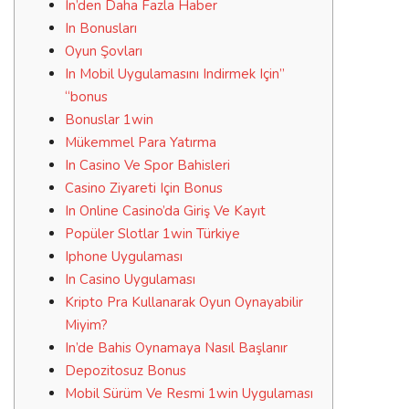
In’den Daha Fazla Haber
In Bonusları
Oyun Şovları
In Mobil Uygulamasını Indirmek Için”
“bonus
Bonuslar 1win
Mükemmel Para Yatırma
In Casino Ve Spor Bahisleri
Casino Ziyareti Için Bonus
In Online Casino’da Giriş Ve Kayıt
Popüler Slotlar 1win Türkiye
Iphone Uygulaması
In Casino Uygulaması
Kripto Pra Kullanarak Oyun Oynayabilir
Miyim?
In’de Bahis Oynamaya Nasıl Başlanır
Depozitosuz Bonus
Mobil Sürüm Ve Resmi 1win Uygulaması