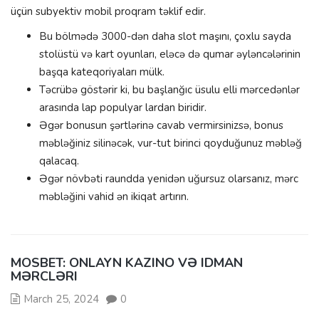
üçün subyektiv mobil proqram təklif edir.
Bu bölmədə 3000-dən daha slot maşını, çoxlu sayda
stolüstü və kart oyunları, eləcə də qumar əyləncələrinin
başqa kateqoriyaları mülk.
Təcrübə göstərir ki, bu başlanğıc üsulu elli mərcedənlər
arasında lap populyar lardan biridir.
Əgər bonusun şərtlərinə cavab vermirsinizsə, bonus
məbləğiniz silinəcək, vur-tut birinci qoyduğunuz məbləğ
qalacaq.
Əgər növbəti raundda yenidən uğursuz olarsanız, mərc
məbləğini vahid ən ikiqat artırın.
MOSBET: ONLAYN KAZINO VƏ IDMAN
MƏRCLƏRI
March 25, 2024
0