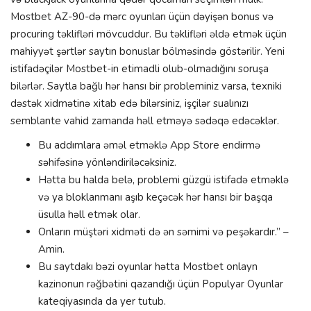
Mostbet AZ-90-də mərc oyunları üçün dəyişən bonus və
procuring təklifləri mövcuddur. Bu təklifləri əldə etmək üçün
mahiyyət şərtlər saytın bonuslar bölməsində göstərilir. Yeni
istifadəçilər Mostbet-in etimadli olub-olmadığını soruşa
bilərlər. Saytla bağlı hər hansı bir probleminiz varsa, texniki
dəstək xidmətinə xitab edə bilərsiniz, işçilər sualınızı
semblante vahid zamanda həll etməyə sədəqə edəcəklər.
Bu addımlara əməl etməklə App Store endirmə
səhifəsinə yönləndiriləcəksiniz.
Hətta bu halda belə, problemi güzgü istifadə etməklə
və ya bloklanmanı aşıb keçəcək hər hansı bir başqa
üsulla həll etmək olar.
Onların müştəri xidməti də ən səmimi və peşəkardır.” –
Amin.
Bu saytdakı bəzi oyunlar hətta Mostbet onlayn
kazinonun rəğbətini qazandığı üçün Populyar Oyunlar
kateqiyasında da yer tutub.