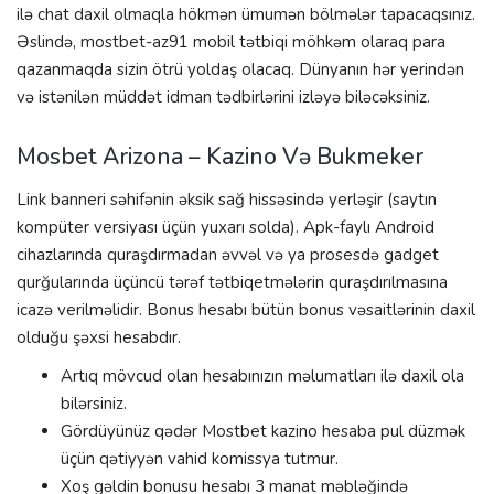
ilə chat daxil olmaqla hökmən ümumən bölmələr tapacaqsınız.
Əslində, mostbet-az91 mobil tətbiqi möhkəm olaraq para
qazanmaqda sizin ötrü yoldaş olacaq. Dünyanın hər yerindən
və istənilən müddət idman tədbirlərini izləyə biləcəksiniz.
Mosbet Arizona – Kazino Və Bukmeker
Link banneri səhifənin əksik sağ hissəsində yerləşir (saytın
kompüter versiyası üçün yuxarı solda). Apk-faylı Android
cihazlarında quraşdırmadan əvvəl və ya prosesdə gadget
qurğularında üçüncü tərəf tətbiqetmələrin quraşdırılmasına
icazə verilməlidir. Bonus hesabı bütün bonus vəsaitlərinin daxil
olduğu şəxsi hesabdır.
Artıq mövcud olan hesabınızın məlumatları ilə daxil ola
bilərsiniz.
Gördüyünüz qədər Mostbet kazino hesaba pul düzmək
üçün qətiyyən vahid komissya tutmur.
Xoş gəldin bonusu hesabı 3 manat məbləğində