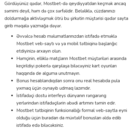
Gördüyünüz qədər, Mostbet-də qeydiyyatdan keçmək ancaq
səmimi deyil, həm də çox sərfəlidir. Beləliklə, cüzdanınızı
doldurmağa aktivləşmək ötrü bu şirkətin müştərisi qədər sayta
girib məqalə yazmağa dəyər.
Əvvəlcə hesab məlumatlarınızdan istifadə etməklə
Mostbet veb-saytı və ya mobil tətbiqinə başlanğıc
etdiyinizə arxayın olun.
Həmçinin, elliklə matçların Mostbet müştəriləri arasında
keçirildiyi pokerlə qarşılaşa biləcəyiniz kart oyunları
haqqında de alguma unutmayın.
Bonus hesablandıqdan sonra onu real hesabda pula
yıxmaq üçün oynayıb udmaq lazımdır.
İstifadəçi dostu interfeys dünyanın rəngarəng
yerlərindən istifadəçilərin əbədi artımını təmin edir.
Mostbet tətbiqinin funksionallığı formal veb-saytla eyni
olduğu üçün buradan da müxtəlif bonusları əldə edib
istifadə edə biləcəksiniz.