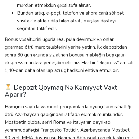
mərcləri etməkdən şəxsi səfa alırlar.
Bundan artıq, e-poçt, telefon və ahora canlı söhbət
vasitəsilə əldə edilə bilən ətraflı müştəri dəstəyi
seçimləri təklif edir.
Bonus vəsaitlərini uğurla real pula devirmək və onları
çıxarmaq ötrü mərc tələblərini yerinə yetirin. İlk depozitdən
sonra 30 gün ərzində siz alınan bonusu məbləğin beş qatını
ekspress mərclərə yerləşdirməlisiniz. Hər bir “ekspress” əmsalı
1,40-dan daha olan lap azı üç hadisəni ehtiva etməlidir.
Depozit Qoymaq Nə Kəmiyyət Vaxt
Aparır?
Həmçinin saytda və mobil proqramlarda oyunçuların rahatlığı
ötrü Azərbaycan qabığından istifadə eləmək mümkündür.
Mostbetin qlobal səfiri Roma və İtaliyanın qeyri-adi
yarımmüdafiəçisi Françesko Tottidir. Azərbaycanda Mostbet
90 yerli MMA döyüşçüsü Nəriman Abbasovla əməkdaşlıq edir.