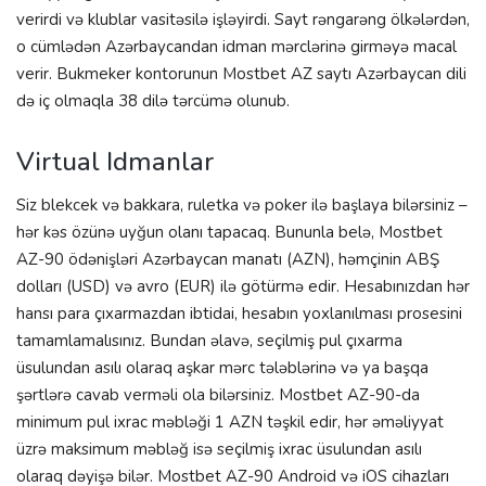
verirdi və klublar vasitəsilə işləyirdi. Sayt rəngarəng ölkələrdən,
o cümlədən Azərbaycandan idman mərclərinə girməyə macal
verir. Bukmeker kontorunun Mostbet AZ saytı Azərbaycan dili
də iç olmaqla 38 dilə tərcümə olunub.
Virtual Idmanlar
Siz blekcek və bakkara, ruletka və poker ilə başlaya bilərsiniz –
hər kəs özünə uyğun olanı tapacaq. Bununla belə, Mostbet
AZ-90 ödənişləri Azərbaycan manatı (AZN), həmçinin ABŞ
dolları (USD) və avro (EUR) ilə götürmə edir. Hesabınızdan hər
hansı para çıxarmazdan ibtidai, hesabın yoxlanılması prosesini
tamamlamalısınız. Bundan əlavə, seçilmiş pul çıxarma
üsulundan asılı olaraq aşkar mərc tələblərinə və ya başqa
şərtlərə cavab verməli ola bilərsiniz. Mostbet AZ-90-da
minimum pul ixrac məbləği 1 AZN təşkil edir, hər əməliyyat
üzrə maksimum məbləğ isə seçilmiş ixrac üsulundan asılı
olaraq dəyişə bilər. Mostbet AZ-90 Android və iOS cihazları