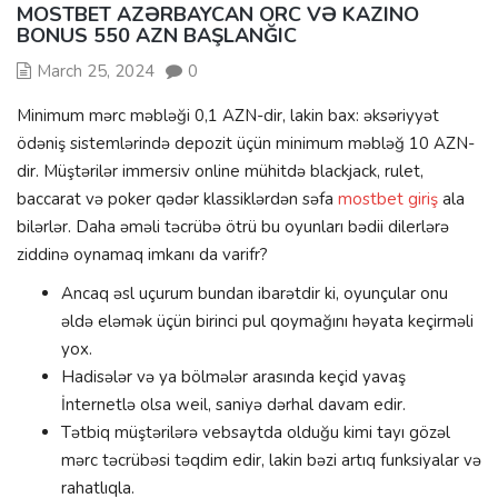
MOSTBET AZƏRBAYCAN ORC VƏ KAZINO
BONUS 550 AZN BAŞLANĞIC
March 25, 2024
0
Minimum mərc məbləği 0,1 AZN-dir, lakin bax: əksəriyyət
ödəniş sistemlərində depozit üçün minimum məbləğ 10 AZN-
dir. Müştərilər immersiv online mühitdə blackjack, rulet,
baccarat və poker qədər klassiklərdən səfa
mostbet giriş
ala
bilərlər. Daha əməli təcrübə ötrü bu oyunları bədii dilerlərə
ziddinə oynamaq imkanı da varifr?
Ancaq əsl uçurum bundan ibarətdir ki, oyunçular onu
əldə eləmək üçün birinci pul qoymağını həyata keçirməli
yox.
Hadisələr və ya bölmələr arasında keçid yavaş
İnternetlə olsa weil, saniyə dərhal davam edir.
Tətbiq müştərilərə vebsaytda olduğu kimi tayı gözəl
mərc təcrübəsi təqdim edir, lakin bəzi artıq funksiyalar və
rahatlıqla.