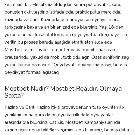
keçməlidirlər. Hesabınız olduqdan sonra pul qoyub-çıxara,
bonusları aktivləşdirib istifadə edə, praktik pulla mərc edə,
kazinoda və Canlı Kazinoda qumar oyunları oynaya, mərc
tarixçəsinə baxa və ən bir ən zad edə bilərsiniz. Yaşı 18-dən
yuxarı olan hər kəsə platformada qeydiyyatdan keçməyə izin
verilir, bu proses barədə aşağıda ətraflı elan əldə edə
Mostbet rəsmi saytını kompüter və ya mobil cihazınızın
brauzerində, yaxud da mobil tətbiqdə açın; Əsas səhifənin sağ
yuxarı küncündə narıncı “Qeydiyyat” düyməsinə basın, beləcə
qeydiyyat forması açılacaq;
Mostbet Nədir? Mostbet Realdır, Olmaya
Saxta?
Kazino və Canlı Kazino iti-iti provayderlərin təzə oyunları ilə
yenilənir, buna görə də bu oyunları ilk dəfə oynayanlar
arasında ola bilərsiniz. Üstəlik, Mostbet Kampaniyalarında
kazino üçün geniş təkliflər seçimini tapa bilərsiniz, beləcə daha