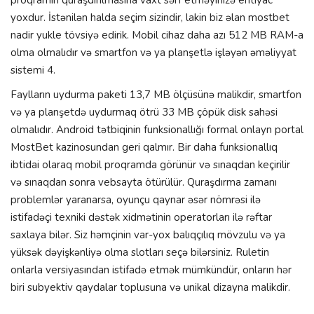
proqramın quraşdırılmasına vaxt sərf etməyinizə ehtiyac
yoxdur. İstənilən halda seçim sizindir, lakin biz əlan mostbet
nadir yukle tövsiyə edirik. Mobil cihaz daha azı 512 MB RAM-a
olma olmalıdır və smartfon və ya planşetlə işləyən əməliyyat
sistemi 4.
Faylların uydurma paketi 13,7 MB ölçüsünə malikdir, smartfon
və ya planşetdə uydurmaq ötrü 33 MB çöpük disk sahəsi
olmalıdır. Android tətbiqinin funksionallığı formal onlayn portal
MostBet kazinosundan geri qalmır. Bir daha funksionallıq
ibtidai olaraq mobil proqramda görünür və sınaqdan keçirilir
və sınaqdan sonra vebsayta ötürülür. Quraşdırma zamanı
problemlər yaranarsa, oyunçu qaynar əsər nömrəsi ilə
istifadəçi texniki dəstək xidmətinin operatorları ilə rəftar
saxlaya bilər. Siz həmçinin var-yox balıqçılıq mövzulu və ya
yüksək dəyişkənliyə olma slotları seçə bilərsiniz. Ruletin
onlarla versiyasından istifadə etmək mümkündür, onların hər
biri subyektiv qaydalar toplusuna və unikal dizayna malikdir.