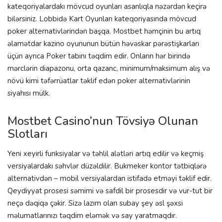
kateqoriyalardakı mövcud oyunları asanlıqla nəzərdən keçirə
bilərsiniz. Lobbidə Kart Oyunları kateqoriyasında mövcud
poker alternativlərindən başqa. Mostbet həmçinin bu artıq
əlamətdar kazino oyununun bütün həvəskar pərəstişkarları
üçün ayrıca Poker tabını təqdim edir. Onların hər birində
mərclərin diapazonu, orta qazanc, minimum/maksimum alış və
növü kimi təfərrüatlar təklif edən poker alternativlərinin
siyahısı mülk.
Mostbet Casino’nun Tövsiyə Olunan
Slotları
Yeni xeyirli funksiyalar və təhlil alətləri artıq edilir və keçmiş
versiyalardakı səhvlər düzəldilir. Bukmeker kontor tətbiqlərə
alternativdən – mobil versiyalardan istifadə etməyi təklif edir.
Qeydiyyat prosesi səmimi və safdil bir prosesdir və vur-tut bir
neçə dəqiqə çəkir. Sizə lazım olan subay şey əsl şəxsi
məlumatlarınızı təqdim eləmək və say yaratmaqdır.