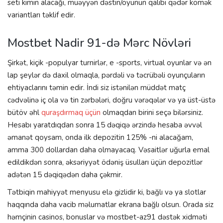
seti kimin alacağı, müəyyən dəstin/oyunun qalibi qədər kömək
variantları təklif edir.
Mostbet Nadir 91-də Mərc Növləri
Şirkət, kiçik -populyar turnirlər, e -sports, virtual oyunlar və ən
lap şeylər də daxil olmaqla, pərdəli və təcrübəli oyunçuların
ehtiyaclarını təmin edir. İndi siz istənilən müddət matç
cədvəlinə iç ola və tin zərbələri, doğru vərəqələr və ya üst-üstə
bütöv əhl
quraşdırmaq üçün
olmaqdan birini seçə bilərsiniz.
Hesabı yaratdıqdan sonra 15 dəqiqə ərzində hesaba əvvəl
əmanət qoysam, onda ilk depozitin 125% -ni alacağam,
amma 300 dollardan daha olmayacaq. Vəsaitlər uğurla emal
edildikdən sonra, əksəriyyət ödəniş üsulları üçün depozitlər
adətən 15 dəqiqədən daha çəkmir.
Tətbiqin mahiyyət menyusu elə gizlidir ki, bağlı və ya slotlar
haqqında daha vacib məlumatlar ekrana bağlı olsun. Orada siz
həmçinin casinos, bonuslar və mostbet-az91 dəstək xidməti