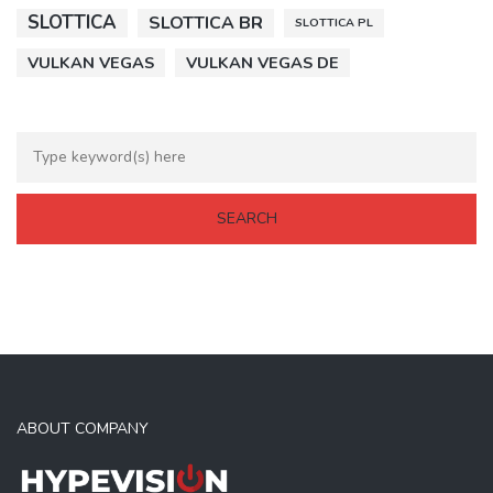
SLOTTICA
SLOTTICA BR
SLOTTICA PL
VULKAN VEGAS
VULKAN VEGAS DE
ABOUT COMPANY