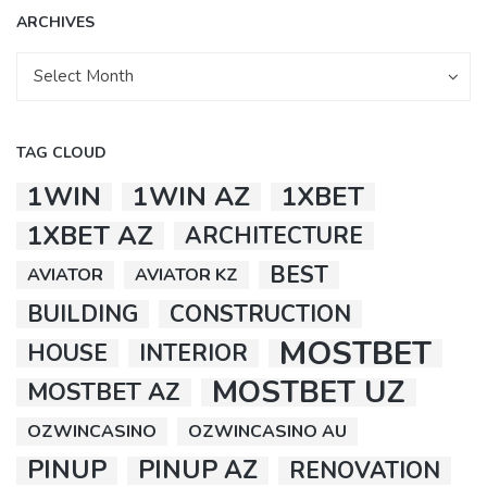
ARCHIVES
Archives
Archives
Select Month
TAG CLOUD
1WIN
1WIN AZ
1XBET
1XBET AZ
ARCHITECTURE
BEST
AVIATOR
AVIATOR KZ
BUILDING
CONSTRUCTION
MOSTBET
HOUSE
INTERIOR
MOSTBET UZ
MOSTBET AZ
OZWINCASINO
OZWINCASINO AU
PINUP
PINUP AZ
RENOVATION