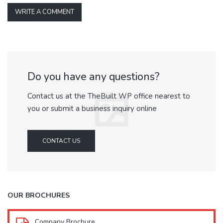
WRITE A COMMENT
Do you have any questions?
Contact us at the TheBuilt WP office nearest to
you or submit a business inquiry online
CONTACT US
OUR BROCHURES
Company Brochure