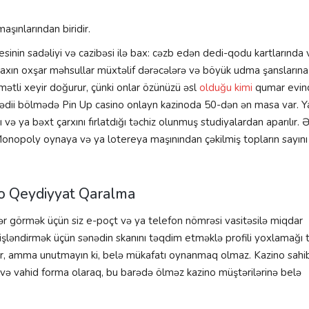
şınlarından biridir.
sinin sadəliyi və cazibəsi ilə bax: cəzb edən dedi-qodu kartlarında v
ın oxşar məhsullar müxtəlif dərəcələrə və böyük udma şanslarına 
əmətli xeyir doğurur, çünki onlar özünüzü əsl
olduğu kimi
qumar evin
ədii bölmədə Pin Up casino onlayn kazinoda 50-dən ən masa var. Y
ığı və ya bəxt çarxını fırlatdığı təchiz olunmuş studiyalardan aparılır.
r Monopoly oynaya və ya lotereya maşınından çəkilmiş topların sayın
no Qeydiyyat Qaralma
ər görmək üçün siz e-poçt və ya telefon nömrəsi vasitəsilə miqdar
işləndirmək üçün sənədin skanını təqdim etməklə profili yoxlamağı 
r, amma unutmayın ki, belə mükafatı oynanmaq olmaz. Kazino sahib
r və vahid forma olaraq, bu barədə ölməz kazino müştərilərinə belə