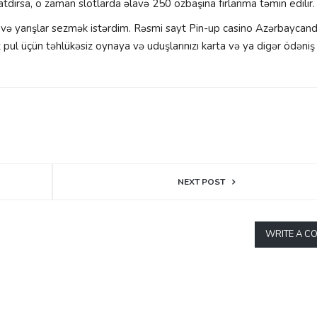
tdırsa, o zaman slotlarda əlavə 250 özbaşina fırlanma təmin edilir.
r və yarışlar sezmək istərdim. Rəsmi sayt Pin-up casino Azərbaycan
 pul üçün təhlükəsiz oynaya və uduşlarınızı karta və ya digər ödəniş
NEXT POST
WRITE A C