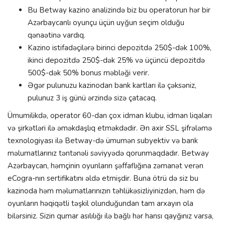
Bu Betway kazino analizində biz bu operatorun hər bir
Azərbaycanlı oyunçu üçün uyğun seçim olduğu
qənaətinə vardıq.
Kazino istifadəçilərə birinci depozitdə 250$-dək 100%,
ikinci depozitdə 250$-dək 25% və üçüncü depozitdə
500$-dək 50% bonus məbləği verir.
Əgər pulunuzu kazinodan bank kartları ilə çəksəniz,
pulunuz 3 iş günü ərzində sizə çatacaq.
Ümumilikdə, operator 60-dan çox idman klubu, idman liqaları
və şirkətləri ilə əməkdaşlıq etməkdədir. Ən axir SSL şifrələmə
texnologiyası ilə Betway-də ümumən subyektiv və bank
məlumatlarınız təntənəli səviyyədə qorunmaqdadır. Betway
Azərbaycan, həmçinin oyunların şəffaflığına zəmanət verən
eCogra-nın sertifikatını əldə etmişdir. Buna ötrü də siz bu
kazinoda həm məlumatlarınızın təhlükəsizliyinizdən, həm də
oyunların həqiqətli təşkil olunduğundan tam arxayın ola
bilərsiniz. Sizin qumar asılılığı ilə bağlı hər hansı qayğınız varsa,