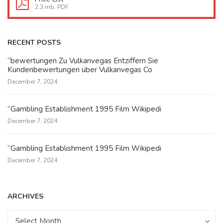
2.3 mb, PDF
RECENT POSTS
“bewertungen Zu Vulkanvegas Entziffern Sie
Kundenbewertungen über Vulkanvegas Co
December 7, 2024
“Gambling Establishment 1995 Film Wikipedi
December 7, 2024
“Gambling Establishment 1995 Film Wikipedi
December 7, 2024
ARCHIVES
Archives
Archives
Select Month