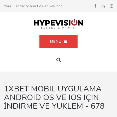
Your Electricity and Power Solution
MENU
1XBET MOBIL UYGULAMA
ANDROID OS VE IOS IÇIN
İNDIRME VE YÜKLEM - 678