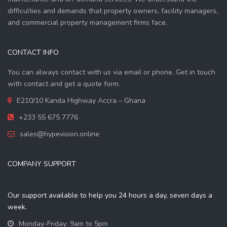
difficulties and demands that property owners, facility managers,
and commercial property management firms face.
CONTACT INFO
You can always contact with us via email or phone. Get in touch
with contact and get a quote form.
E210/10 Kanda Highway Accra – Ghana
+233 55 675 7776
sales@hypevision.online
COMPANY SUPPORT
Our support available to help you 24 hours a day, seven days a
week.
Monday-Friday: 9am to 5pm