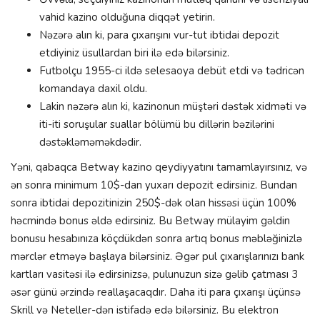
vahid kazino olduğuna diqqət yetirin.
Nəzərə alın ki, para çıxarışını vur-tut ibtidai depozit
etdiyiniz üsullardan biri ilə edə bilərsiniz.
Futbolçu 1955-ci ildə selesaoya debüt etdi və tədricən
komandaya daxil oldu.
Lakin nəzərə alın ki, kazinonun müştəri dəstək xidməti və
iti-iti soruşular suallar bölümü bu dillərin bəzilərini
dəstəkləməməkdədir.
Yəni, qabaqca Betway kazino qeydiyyatını tamamlayırsınız, və
ən sonra minimum 10$-dan yuxarı depozit edirsiniz. Bundan
sonra ibtidai depozitinizin 250$-dək olan hissəsi üçün 100%
həcmində bonus əldə edirsiniz. Bu Betway mülayim gəldin
bonusu hesabınıza köçdükdən sonra artıq bonus məbləğinizlə
mərclər etməyə başlaya bilərsiniz. Əgər pul çıxarışlarınızı bank
kartları vasitəsi ilə edirsinizsə, pulunuzun sizə gəlib çatması 3
əsər günü ərzində reallaşacaqdır. Daha iti para çıxarışı üçünsə
Skrill və Neteller-dən istifadə edə bilərsiniz. Bu elektron