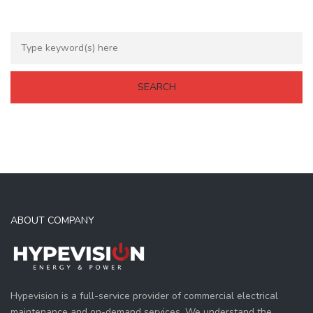
ABOUT COMPANY
Hypevision is a full-service provider of commercial electrical
maintenance and on-demand services. We understand the