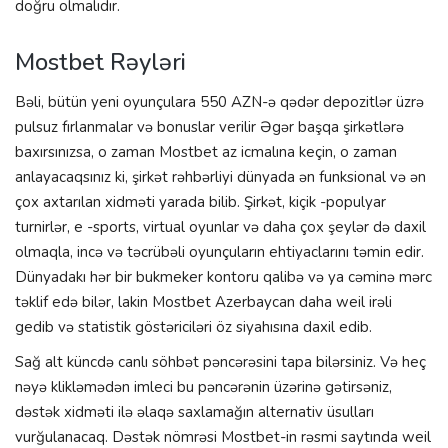
doğru olmalıdır.
Mostbet Rəyləri
Bəli, bütün yeni oyunçulara 550 AZN-ə qədər depozitlər üzrə
pulsuz fırlanmalar və bonuslar verilir Əgər başqa şirkətlərə
baxırsınızsa, o zaman Mostbet az icmalına keçin, o zaman
anlayacaqsınız ki, şirkət rəhbərliyi dünyada ən funksional və ən
çox axtarılan xidməti yarada bilib. Şirkət, kiçik -populyar
turnirlər, e -sports, virtual oyunlar və daha çox şeylər də daxil
olmaqla, incə və təcrübəli oyunçuların ehtiyaclarını təmin edir.
Dünyadakı hər bir bukmeker kontoru qalibə və ya cəminə mərc
təklif edə bilər, lakin Mostbet Azerbaycan daha weil irəli
gedib və statistik göstəriciləri öz siyahısına daxil edib.
Sağ alt küncdə canlı söhbət pəncərəsini tapa bilərsiniz. Və heç
nəyə klikləmədən imleci bu pəncərənin üzərinə gətirsəniz,
dəstək xidməti ilə əlaqə saxlamağın alternativ üsulları
vurğulanacaq. Dəstək nömrəsi Mostbet-in rəsmi saytında weil