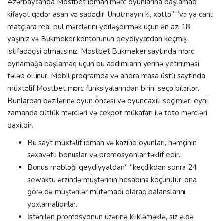
Azərbaycanda Mostbet idman mərc oyunlarına başlamaq
kifayət qədər asan və sadədir. Unutmayın ki, xəttə” “və ya canlı
matçlara real pul mərclərini yerləşdirmək üçün ən azı 18
yaşınız və Bukmeker kontorunun qeydiyyatdan keçmiş
istifadəçisi olmalısınız. Mostbet Bukmeker saytında mərc
oynamağa başlamaq üçün bu addımların yerinə yetirilməsi
tələb olunur. Mobil proqramda və ahora masa üstü saytında
müxtəlif Mostbet mərc funksiyalarından birini seçə bilərlər.
Bunlardan bəzilərinə oyun öncəsi və oyundaxili seçimlər, eyni
zamanda cütlük mərcləri və cekpot mükafatı ilə toto mərcləri
daxildir.
Bu sayt müxtəlif idman və kazino oyunları, həmçinin
səxavətli bonuslar və promosyonlar təklif edir.
Bonus məbləği qeydiyyatdan” “keçdikdən sonra 24
sewaktu ərzində müştərinin hesabına köçürülür, ona
görə də müştərilər mütəmadi olaraq balanslarını
yoxlamalıdırlar.
İstənilən promosyonun üzərinə klikləməklə, siz əldə