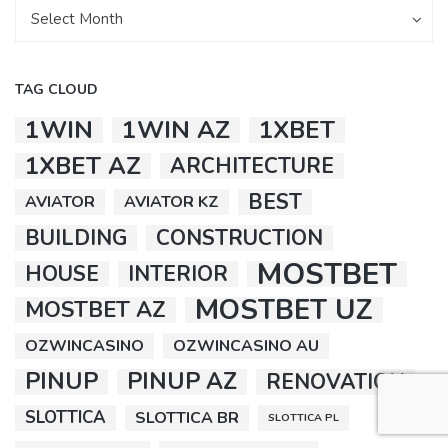
Archives
Archives
Select Month
TAG CLOUD
1WIN
1WIN AZ
1XBET
1XBET AZ
ARCHITECTURE
BEST
AVIATOR
AVIATOR KZ
BUILDING
CONSTRUCTION
MOSTBET
HOUSE
INTERIOR
MOSTBET UZ
MOSTBET AZ
OZWINCASINO
OZWINCASINO AU
PINUP
PINUP AZ
RENOVATION
SLOTTICA
SLOTTICA BR
SLOTTICA PL