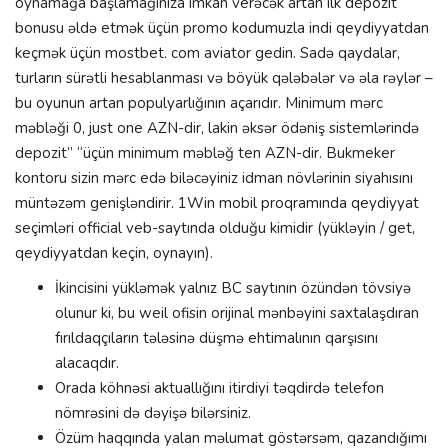
oynamağa başlamağınıza imkan verəcək artan ilk depozit
bonusu əldə etmək üçün promo kodumuzla indi qeydiyyatdan
keçmək üçün mostbet. com aviator gedin. Sadə qaydalar,
turların sürətli hesablanması və böyük qələbələr və əla rəylər –
bu oyunun artan populyarlığının açarıdır. Minimum mərc
məbləği 0, just one AZN-dir, lakin əksər ödəniş sistemlərində
depozit” “üçün minimum məbləğ ten AZN-dir. Bukmeker
kontoru sizin mərc edə biləcəyiniz idman növlərinin siyahısını
müntəzəm genişləndirir. 1Win mobil proqramında qeydiyyat
seçimləri official veb-saytında olduğu kimidir (yükləyin / get,
qeydiyyatdan keçin, oynayın).
İkincisini yükləmək yalnız BC saytının özündən tövsiyə
olunur ki, bu weil ofisin orijinal mənbəyini saxtalaşdıran
fırıldaqçıların tələsinə düşmə ehtimalının qarşısını
alacaqdır.
Orada köhnəsi aktuallığını itirdiyi təqdirdə telefon
nömrəsini də dəyişə bilərsiniz.
Özüm haqqında yalan məlumat göstərsəm, qazandığımı