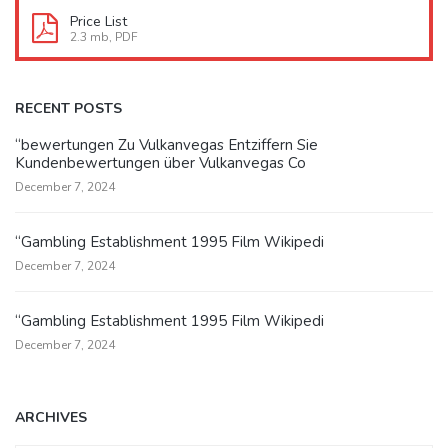
Price List
2.3 mb, PDF
RECENT POSTS
“bewertungen Zu Vulkanvegas Entziffern Sie
Kundenbewertungen über Vulkanvegas Co
December 7, 2024
“Gambling Establishment 1995 Film Wikipedi
December 7, 2024
“Gambling Establishment 1995 Film Wikipedi
December 7, 2024
ARCHIVES