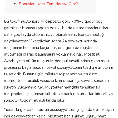
Bonusları Necə Təmizləmək Olar?
Bu təklif müştərilərə ilk depozitə görə 70%-ə qədər xoş
gəlmisiniz bonusu təqdim edir ki, bu da onlara mərclərindən
daha çox fayda əldə etməyə olanak verir. Bonus məbləği
qeydiyyatdan” “keçdikdən sonra 24 sewaktu ərzində
müştərinin hesabına köçürülür, ona görə də müştərilər
mütəmadi olaraq balanslarını yoxlamalıdırlar. Mostbet
Azərbaycan bütün müştərilərdən pul vəsaitlərinin çıxarılması
prosesinə başlamazdan əvvəl şəxsiyyətlərini təsdiq etmələrini
tələb edir. Bunun üçün müştərilər pasport və en este
momento sürücülük vəsiqəsi kimi etibarlı şəxsiyyət sənədinin
surətini yükləməlidirlər. Müştərilər həmçinin təhlükəsizlik
məqsədləri üçün ünvan sübutu və bank məlumatları kimi əlavə
sənədlər təqdim etməli landa bilər.
Yuxarıda göstərilən bütün xüsusiyyətlərə giriş əldə etmək üçün
indi qeydiyyatdan keçin. Mostbet bahis şirkəti uğurlu mərc