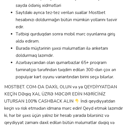
sayda ödəniş xidmətləri
Saytdakı ayrıca tez-tez verilən suallar Mostbet
hesabınızı doldurmağın bütün mümkün yollarını təsvir
edir.
Tətbiqi qurduqdan sonra mobil mərc oyunlarına giriş
əldə edirəm.
Burada müştərinin şəxsi məlumatları ilə anketanı
doldurmaq lazımdır.
Azərbaycandan olan qumarbazlar 65+ proqram
təminatçısı tərəfindən təqdim edilən 300-dən çox ən
populyar kart oyunu variantından birini seçə bilərlər.
MOSTBET. COM-DA DAXİL OLUN və ya QEYDİYYATDAN
KEÇİN DƏqiq XAL ÜZRƏ MƏCƏR EDİN MƏRİCİNİZ
UTURSAN 100% CASHBACK ALIN
İndi qeydiyyatdan
keçin və risk etmədən idmana mərc edin! Qeyd etmək lazımdır
ki, hər bir şəxs üçün yalnız bir hesab yarada bilərsiniz və
qeydiyyat zamanı daxil edilən bütün məlumatlar dəqiq və