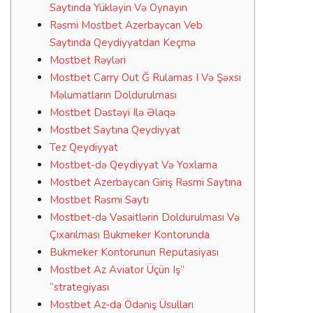
Saytında Yükləyin Və Oynayın
Rəsmi Mostbet Azerbaycan Veb
Saytında Qeydiyyatdan Keçmə
Mostbet Rəyləri
Mostbet Carry Out Ğ Rulamas I Və Şəxsi
Məlumatların Doldurulması
Mostbet Dəstəyi Ilə Əlaqə
Mostbet Saytına Qeydiyyat
Tez Qeydiyyat
Mostbet-də Qeydiyyat Və Yoxlama
Mostbet Azerbaycan Giriş Rəsmi Saytına
Mostbet Rəsmi Saytı
Mostbet-də Vəsaitlərin Doldurulması Və
Çıxarılması Bukmeker Kontorunda
Bukmeker Kontorunun Reputasiyası
Mostbet Az Aviator Üçün Iş”
“strategiyası
Mostbet Az-da Ödəniş Üsulları