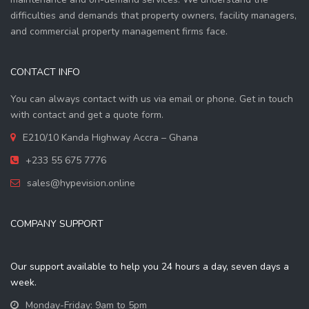
difficulties and demands that property owners, facility managers,
and commercial property management firms face.
CONTACT INFO
You can always contact with us via email or phone. Get in touch
with contact and get a quote form.
E210/10 Kanda Highway Accra – Ghana
+233 55 675 7776
sales@hypevision.online
COMPANY SUPPORT
Our support available to help you 24 hours a day, seven days a
week.
Monday-Friday: 9am to 5pm