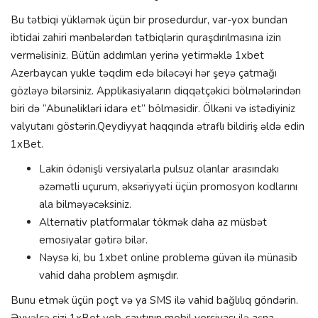
Bu tətbiqi yükləmək üçün bir prosedurdur, var-yox bundan
ibtidai zahiri mənbələrdən tətbiqlərin quraşdırılmasına izin
verməlisiniz. Bütün addımları yerinə yetirməklə 1xbet
Azerbaycan yukle təqdim edə biləcəyi hər şeyə çatmağı
gözləyə bilərsiniz. Applikasiyaların diqqətçəkici bölmələrindən
biri də “Abunəlikləri idarə et” bölməsidir. Ölkəni və istədiyiniz
valyutanı göstərin.Qeydiyyat haqqında ətraflı bildiriş əldə edin
1xBet.
Lakin ödənişli versiyalarla pulsuz olanlar arasındakı
əzəmətli uçurum, əksəriyyəti üçün promosyon kodlarını
ala bilməyəcəksiniz.
Alternativ platformalar tökmək daha az müsbət
emosiyalar gətirə bilər.
Nəysə ki, bu 1xbet online problemə güvən ilə münasib
vahid daha problem aşmışdır.
Bunu etmək üçün poçt və ya SMS ilə vahid bağlılıq göndərin.