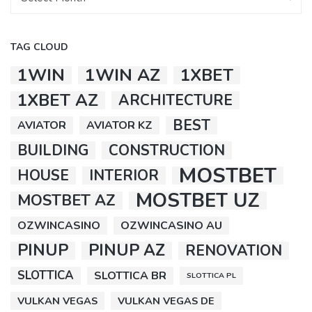
TAG CLOUD
1WIN
1WIN AZ
1XBET
1XBET AZ
ARCHITECTURE
BEST
AVIATOR
AVIATOR KZ
BUILDING
CONSTRUCTION
MOSTBET
HOUSE
INTERIOR
MOSTBET UZ
MOSTBET AZ
OZWINCASINO
OZWINCASINO AU
PINUP
PINUP AZ
RENOVATION
SLOTTICA
SLOTTICA BR
SLOTTICA PL
VULKAN VEGAS
VULKAN VEGAS DE