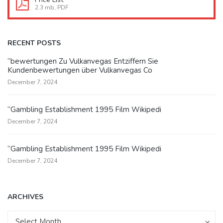
2.3 mb, PDF
RECENT POSTS
“bewertungen Zu Vulkanvegas Entziffern Sie
Kundenbewertungen über Vulkanvegas Co
December 7, 2024
“Gambling Establishment 1995 Film Wikipedi
December 7, 2024
“Gambling Establishment 1995 Film Wikipedi
December 7, 2024
ARCHIVES
Archives
Archives
Select Month