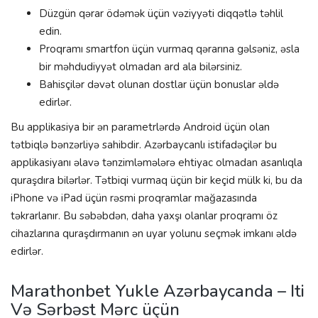
Düzgün qərar ödəmək üçün vəziyyəti diqqətlə təhlil
edin.
Proqramı smartfon üçün vurmaq qərarına gəlsəniz, əsla
bir məhdudiyyət olmadan ard ala bilərsiniz.
Bahisçilər dəvət olunan dostlar üçün bonuslar əldə
edirlər.
Bu applikasiya bir ən parametrlərdə Android üçün olan
tətbiqlə bənzərliyə sahibdir. Azərbaycanlı istifadəçilər bu
applikasiyanı əlavə tənzimləmələrə ehtiyac olmadan asanlıqla
quraşdıra bilərlər. Tətbiqi vurmaq üçün bir keçid mülk ki, bu da
iPhone və iPad üçün rəsmi proqramlar mağazasında
təkrarlanır. Bu səbəbdən, daha yaxşı olanlar proqramı öz
cihazlarına quraşdırmanın ən uyar yolunu seçmək imkanı əldə
edirlər.
Marathonbet Yukle Azərbaycanda – Iti
Və Sərbəst Mərc üçün