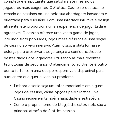
completa e empolgante que satisfará até mesmo os
jogadores mais exigentes. O Slottica Casino se destaca no
cenário de cassinos on-line pela sua abordagem inovadora e
orientada para o usuário. Com uma interface intuitiva e design
atraente, ele proporciona uman experiência de jogo fluida e
agradável. O cassino oferece uma vasta gama de jogos,
incluindo slots populares, jogos mesa clássicos e uma seção
de cassino ao vivo imersiva. Além disso, a plataforma se
esforça para preservar a segurança e a confidencialidade
destes dados dos jogadores, utilizando as mais recentes
tecnologias de segurança. O atendimento ao cliente é outro
ponto forte, com uma equipe responsiva e disponível para
auxiliar em qualquer dúvida ou problema.
Embora a sorte seja um fator importante em alguns
jogos de cassino, várias opções pelo Slottica Live
Casino requerem também habilidade e estratégia.
Como o próprio nome do blog já diz, estes slots são a
principal atração do Slottica cassino.