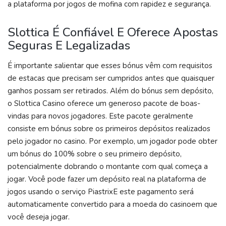
a plataforma por jogos de mofina com rapidez e segurança.
Slottica É Confiável E Oferece Apostas
Seguras E Legalizadas
É importante salientar que esses bónus vêm com requisitos
de estacas que precisam ser cumpridos antes que quaisquer
ganhos possam ser retirados. Além do bónus sem depósito,
o Slottica Casino oferece um generoso pacote de boas-
vindas para novos jogadores. Este pacote geralmente
consiste em bónus sobre os primeiros depósitos realizados
pelo jogador no casino. Por exemplo, um jogador pode obter
um bónus do 100% sobre o seu primeiro depósito,
potencialmente dobrando o montante com qual começa a
jogar. Você pode fazer um depósito real na plataforma de
jogos usando o serviço PiastrixE este pagamento será
automaticamente convertido para a moeda do casinoem que
você deseja jogar.