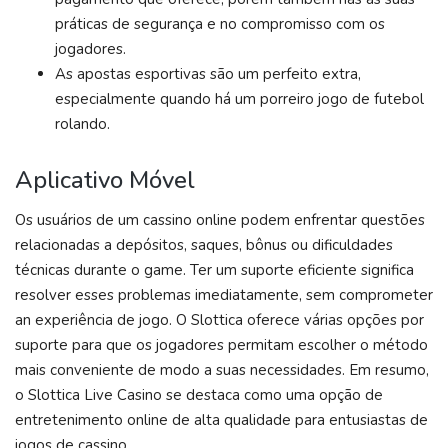
práticas de segurança e no compromisso com os
jogadores.
As apostas esportivas são um perfeito extra,
especialmente quando há um porreiro jogo de futebol
rolando.
Aplicativo Móvel
Os usuários de um cassino online podem enfrentar questões
relacionadas a depósitos, saques, bônus ou dificuldades
técnicas durante o game. Ter um suporte eficiente significa
resolver esses problemas imediatamente, sem comprometer
an experiência de jogo. O Slottica oferece várias opções por
suporte para que os jogadores permitam escolher o método
mais conveniente de modo a suas necessidades. Em resumo,
o Slottica Live Casino se destaca como uma opção de
entretenimento online de alta qualidade para entusiastas de
jogos de cassino.