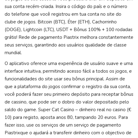
sua conta recém-criada. Insira o código do país e o número
do telefone que você registrou em tua conta no site do
clube de jogos. Bitcoin (BTC), Éter (ETH), Cachorrinho
(DOGE), Lightcoin (LTC), USDT + Bônus 100% + 100 rodadas
grátis! Rede de pagamento Piastrix melhora constantemente
seus serviços, garantindo aos usuários qualidade de classe
mundial.
O aplicativo oferece uma experiência de usuário suave e uma
interface intuitiva, permitindo acesso fácil a todos os jogos, e
funcionalidades do site usar seu bônus principal. Assim de
que a plataforma do jogos confirmar o registro da sua conta,
você poderá fazer seu primeiro depósito para receptar bônus
de cassino, que pode ser o dobro do valor depositado pelo
saldo do game. Super Cat Casino – dinheiro real no casino (€
10) para registo, aposta anos 80, tampando 20 euros. Para
fazer isso, use os serviços de um serviço de pagamento
Piastrixque o ajudará a transferir dinheiro com o objectivo de