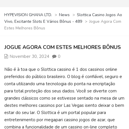
HYPEVISION GHANA LTD.
>
News
>
Slottica Casino Jogos Ao
Vivo, Excitante Slots E Vários Bônus - 489
>
Jogue Agora Com
Estes Melhores Bônus
JOGUE AGORA COM ESTES MELHORES BÔNUS
November 30, 2024
0
Não é à toa que o Slottica cassino é 1 dos cassinos online
preferidos do público brasileiro. O blog é confiável, seguro e
conta utilizando uma tecnologia do ponta na encriptação
para total proteção dos seus dados. Você se diverte com
grandes clássicos como se estivesse sentado na mesa de um
destes melhores cassinos por Las Vegas isento deixar o bem
estar do seu lar. O Slottica é um portal popular para
entretenimento por megapari cassino jogos de azar, que
combina a funcionalidade de um cassino on-line completo