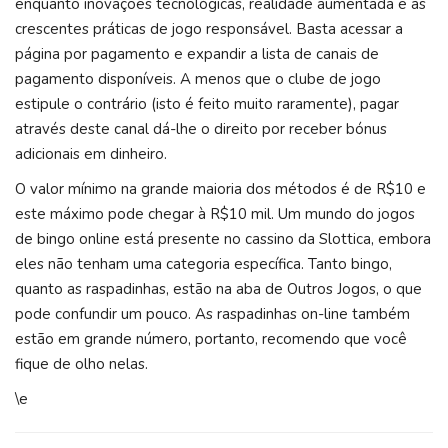
enquanto inovações tecnológicas, realidade aumentada e as
crescentes práticas de jogo responsável. Basta acessar a
página por pagamento e expandir a lista de canais de
pagamento disponíveis. A menos que o clube de jogo
estipule o contrário (isto é feito muito raramente), pagar
através deste canal dá-lhe o direito por receber bónus
adicionais em dinheiro.
O valor mínimo na grande maioria dos métodos é de R$10 e
este máximo pode chegar à R$10 mil. Um mundo do jogos
de bingo online está presente no cassino da Slottica, embora
eles não tenham uma categoria específica. Tanto bingo,
quanto as raspadinhas, estão na aba de Outros Jogos, o que
pode confundir um pouco. As raspadinhas on-line também
estão em grande número, portanto, recomendo que você
fique de olho nelas.
\e