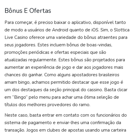
Bônus E Ofertas
Para começar, é preciso baixar o aplicativo, disponível tanto
de modo a usuários de Android quanto de iOS. Sim, o Slottica
Live Casino oferece uma variedade do bônus atraentes para
seus jogadores. Estes incluem bônus de boas-vindas,
promoções periódicas e ofertas especiais que são
atualizadas regularmente. Estes bônus são projetados para
aumentar an experiência de jogo e dar aos jogadores mais
chances do ganhar. Como alguns apostadores brasileiros
amam bingo, achamos permitido destacar que esse jogo é
um dos destaques da seção principal do cassino. Basta clicar
em “Bingo” pelo menu para achar uma ótima seleção de
títulos dos melhores provedores do ramo.
Neste caso, basta entrar em contato com os funcionários do
sistema de pagamento e enviar-lhes uma confirmação da
transação. Jogos em clubes de apostas usando uma carteira