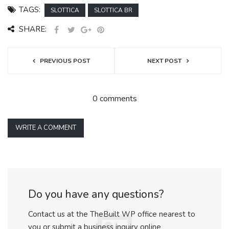
TAGS:
SLOTTICA
SLOTTICA BR
SHARE:
PREVIOUS POST
NEXT POST
0 comments
WRITE A COMMENT
Do you have any questions?
Contact us at the TheBuilt WP office nearest to
you or submit a business inquiry online