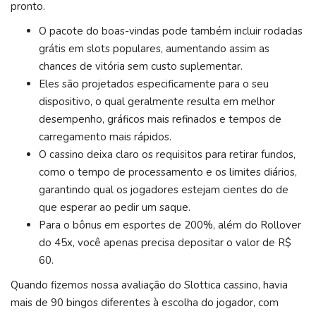
pronto.
O pacote do boas-vindas pode também incluir rodadas
grátis em slots populares, aumentando assim as
chances de vitória sem custo suplementar.
Eles são projetados especificamente para o seu
dispositivo, o qual geralmente resulta em melhor
desempenho, gráficos mais refinados e tempos de
carregamento mais rápidos.
O cassino deixa claro os requisitos para retirar fundos,
como o tempo de processamento e os limites diários,
garantindo qual os jogadores estejam cientes do de
que esperar ao pedir um saque.
Para o bônus em esportes de 200%, além do Rollover
do 45x, você apenas precisa depositar o valor de R$
60.
Quando fizemos nossa avaliação do Slottica cassino, havia
mais de 90 bingos diferentes à escolha do jogador, com