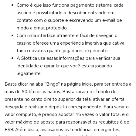
Como é que isso funciona pagamento sistema, cada
usuário é possibilitado a descobrir entrando em
contato com o suporte e escrevendo um e-mail de
modo a email protegido.
Com uma interface atraente e fácil de navegar, o
cassino oferece uma experiência imersiva que cativa
tanto novatos quanto jogadores experientes.
A Slottica usa essas informações para verificar sua
identidade e garantir que você esteja jogando
legalmente.
Basta clicar na aba “Bingo” na página inicial para ter entrada a
mais de 90 títulos variados. Basta clicar no símbolo de
presente no canto direito superior da tela, ativar an oferta
desejada e realizar o depósito correspondente. Para sacar o
valor completo, é preciso apostar 45 vezes o valor total e o
valor máximo de aposta para responsável os requisitos é de
R$9. Além disso, analisamos as tendências emergentes,