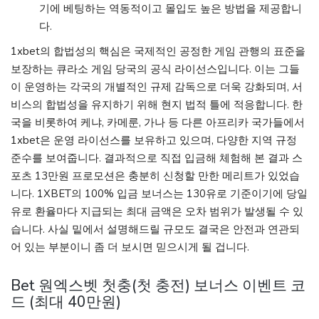
기에 베팅하는 역동적이고 몰입도 높은 방법을 제공합니
다.
1xbet의 합법성의 핵심은 국제적인 공정한 게임 관행의 표준을
보장하는 큐라소 게임 당국의 공식 라이선스입니다. 이는 그들
이 운영하는 각국의 개별적인 규제 감독으로 더욱 강화되며, 서
비스의 합법성을 유지하기 위해 현지 법적 틀에 적응합니다. 한
국을 비롯하여 케냐, 카메룬, 가나 등 다른 아프리카 국가들에서
1xbet은 운영 라이선스를 보유하고 있으며, 다양한 지역 규정
준수를 보여줍니다. 결과적으로 직접 입금해 체험해 본 결과 스
포츠 13만원 프로모션은 충분히 신청할 만한 메리트가 있었습
니다. 1XBET의 100% 입금 보너스는 130유로 기준이기에 당일
유로 환율마다 지급되는 최대 금액은 오차 범위가 발생될 수 있
습니다. 사실 밑에서 설명해드릴 규모도 결국은 안전과 연관되
어 있는 부분이니 좀 더 보시면 믿으시게 될 겁니다.
Bet 원엑스벳 첫충(첫 충전) 보너스 이벤트 코
드 (최대 40만원)