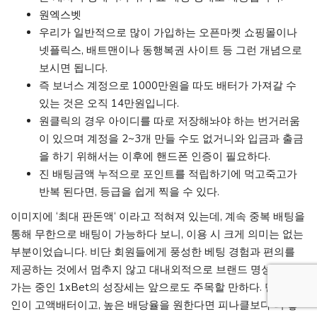
원엑스벳
우리가 일반적으로 많이 가입하는 오픈마켓 쇼핑몰이나
넷플릭스, 배트맨이나 동행복권 사이트 등 그런 개념으로
보시면 됩니다.
즉 보너스 계정으로 1000만원을 따도 배터가 가져갈 수
있는 것은 오직 14만원입니다.
원클릭의 경우 아이디를 따로 저장해놔야 하는 번거러움
이 있으며 계정을 2~3개 만들 수도 없거니와 입금과 출금
을 하기 위해서는 이후에 핸드폰 인증이 필요하다.
진 배팅금액 누적으로 포인트를 적립하기에 먹고죽고가
반복 된다면, 등급을 쉽게 찍을 수 있다.
이미지에 ‘최대 판돈액‘ 이라고 적혀져 있는데, 계속 중복 배팅을
통해 무한으로 배팅이 가능하다 보니, 이용 시 크게 의미는 없는
부분이었습니다. 비단 회원들에게 풍성한 베팅 경험과 편의를
제공하는 것에서 멈추지 않고 대내외적으로 브랜드 명성을 쌓아
가는 중인 1xBet의 성장세는 앞으로도 주목할 만하다. 만약 본
인이 고액배터이고, 높은 배당율을 원한다면 피나클보다 더 좋