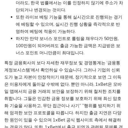
더라도, 한국 법률에서는 이를 인정하지 않기에 주소가 차
단되거나 변경되는 것이다.
또한 라이브 베팅 기능을 통해 실시간으로 진행되는 경기
에 베팅할 수 있으며, 실시간 진행 상황을 즉각적으로 반
영하여 베팅에 적용이 가능하다.
하지만 만약 보너스 포인트로 롤링을 채우다가 50만원,
100만원이 되어버려도 출금 가능한 금액은 지급받은 보
너스 포인트 머니만큼이 최대입니다.
특정 금융회사의 보다 자세한 재무정보 및 경영통계는 ‘금융통
계정보시스템’에서 확인하실 수 있습니다. 그러나 기업의 신뢰
도가 높고 자본이 안정적이기 때문에, 장기적으로 보면 그 이득
은 이용자에게 돌아갈 수밖에 없다. 뿐만 아니라, 1xBet은 모바
일 앱에서의 금융 거래의 보안을 보장하기 위해 철저한 조치를
취합니다. 그들은 민감한 금융 정보를 보호하기 위해 최신 암호
화 기술을 사용하고, 무단 접근이나 사기” “행위를 방지하기 위
해 엄격한 보안 프로토콜을 따릅니다. 하지만 출금 지연은 다양
한 원인이 있을 수 있으며 1xBet 공식 웹사이트 측에서 해결하
는 경우가 많다. 또한, 1xBet에서 출금 지연과 관련된 문제를 경