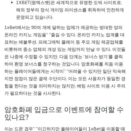
1XBET(원엑스벳)은 세계적으로 유명한 도박 사이트로,
해외 정부의 정식 게이밍 라이센스를 취득하여 안전하게
운영되고 있습니다.
1xBet에서는 90여 개에 달하는 업체가 제공하는 방대한 양의
온라인 카지노 게임을” “즐길 수 있다. 온라인 카지노 업계를 대
표하는 에볼루션, 프래그매틱 플레이 등 주요 게임 제공업체를
비롯하여 중소 업체의 개성 있는 게임까지 만날 수 있다. 이것들
은 나중에 수정할 수 있지만, 다음 단계는 ‘보너스 받기’를 클릭
하여 환영 보너스를 청구하는 것입니다. 암호화폐를 처음 이용
하는 플레이어들에게는 시작이” “어려울 수 있지만 일단 익숙해
지면 장점이 많은 결제 수단이다. 이는 모든 사용자가 동일한 경
험을 한다는 것을 의미하지는 않지만, 베팅 사이트 이용 시 주의
가 필요하다는 것을 시사한다.
암호화폐 입금으로 이벤트에 참여할 수
있나요?
이는 드문 경우” “이긴하지만 플레이어들이 1xBet을 이용할 때