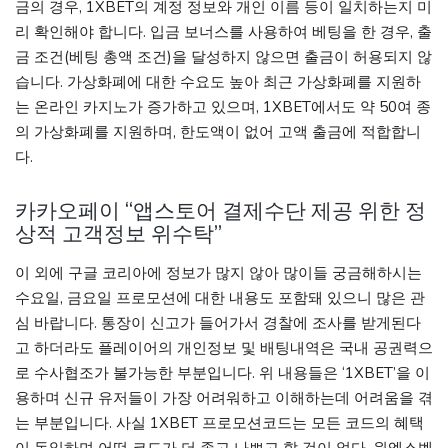
금의 경우, 1XBET의 계정 정보와 개인 이름 등이 일치하는지 미
리 확인해야 합니다. 입금 보너스를 사용하여 베팅을 한 경우, 출
금 조건(베팅 총액 조건)을 달성하지 않으면 출금이 허용되지 않
습니다. 가상화폐에 대한 수요도 높아 최근 가상화폐를 지원하
는 온라인 카지노가 증가하고 있으며, 1XBET에서도 약 50여 종
의 가상화폐를 지원하며, 한도액이 없어 고액 출금에 적합합니
다.
카카오페이 “앱스토어 결제수단 제공 위한 정
상적 고객정보 위수탁”
이 외에 구글 코리아에 정보가 많지 않아 많이들 궁금해하시는
수요일, 금요일 프로모션에 대한 내용도 포함돼 있으니 많은 관
심 바랍니다. 통장이 신고가 들어가서 경찰에 조사를 받게된다
고 하더라도 플레이어의 개인정보 및 배팅내역은 국내 공권력으
로 수사협조가 불가능한 부분입니다. 위 내용들은 ‘1XBET’을 이
용하며 신규 유저들이 가장 어려워하고 이해하는데 어려움을 겪
는 부분입니다. 사실 1XBET 프로모션코드는 모든 코드의 혜택