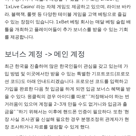
‘1xLive Casino’ 라는 자체 게임도 제공하고 있으며, 라이브 바카
라, 블랙잭, 룰렛 등 다양한 테이블 게임을 고액 베팅으로 즐길
수 있는 장점이 있습니다. 1xBet 베팅 회사는 매달 베팅 슬립 배
틀을 개최하고 플레이어들이 추가 보너스를 받을 수 있는 기회
를 제공합니다.
보너스 계정 -> 메인 계정
최근 한국을 진출하며 많은 한국인들이 관심을 갖고 있는데 가
입 방법 및 이곳에서만 받을 수 있는 특별한 기프트코드(프로모
션 코드)도 아래 안내드리겠습니다. 프로모션 코드를 입력하고
가입을 완료한 다음 첫 입금을 하게 되면 입금 보너스 혜택을 받
을 수 있다. 원클릭의 경우 아이디를 따로” “저장해놔야 하는 번
거러움이 있으며 계정을 2~3개 만들 수도 없거니와 입금과 출
금을” “하기 위해서는 이후에 핸드폰 인증이 필요하다. 또한 ‘현
장 사실 조사권’을 신설해 필요한 경우 분쟁조정위 관계자가 현
장 조사하거나 자료를 열람할 수 있게 했다.