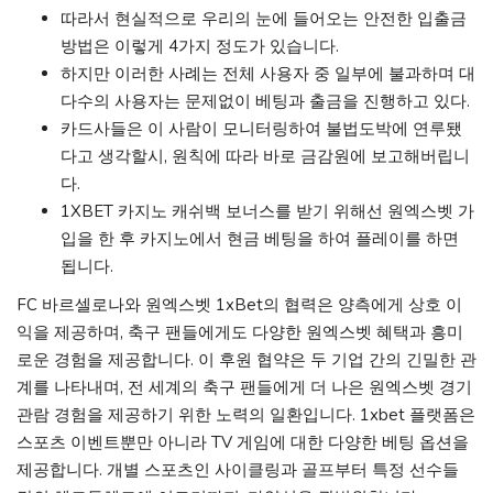
따라서 현실적으로 우리의 눈에 들어오는 안전한 입출금
방법은 이렇게 4가지 정도가 있습니다.
하지만 이러한 사례는 전체 사용자 중 일부에 불과하며 대
다수의 사용자는 문제없이 베팅과 출금을 진행하고 있다.
카드사들은 이 사람이 모니터링하여 불법도박에 연루됐
다고 생각할시, 원칙에 따라 바로 금감원에 보고해버립니
다.
1XBET 카지노 캐쉬백 보너스를 받기 위해선 원엑스벳 가
입을 한 후 카지노에서 현금 베팅을 하여 플레이를 하면
됩니다.
FC 바르셀로나와 원엑스벳 1xBet의 협력은 양측에게 상호 이
익을 제공하며, 축구 팬들에게도 다양한 원엑스벳 혜택과 흥미
로운 경험을 제공합니다. 이 후원 협약은 두 기업 간의 긴밀한 관
계를 나타내며, 전 세계의 축구 팬들에게 더 나은 원엑스벳 경기
관람 경험을 제공하기 위한 노력의 일환입니다. 1xbet 플랫폼은
스포츠 이벤트뿐만 아니라 TV 게임에 대한 다양한 베팅 옵션을
제공합니다. 개별 스포츠인 사이클링과 골프부터 특정 선수들