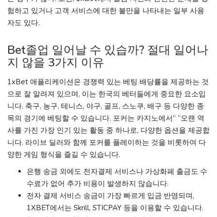
험하고 있거나 고객 서비스에 대한 불만을 나타내는 일부 사용
자도 있다.
Bet졸업 일어날 수 있습까? 절대 일어나
지 않을 3가지 이유
1xBet 애플리케이션은 경쟁력 있는 베팅 배당률을 제공하는 것
으로 잘 알려져 있으며, 이는 한국의 베터들에게 중요한 요소입
니다. 축구, 농구, 테니스, 야구, 골프, 스노쿠, 배구 등 다양한 종
목의 경기에 베팅할 수 있습니다. 포커는 카지노에서” “오랜 역
사를 가진 가장 인기 있는 활동 중 하나로, 다양한 옵션을 제공합
니다. 라이브 딜러와 함께 포커를 플레이하는 것을 비롯하여 다
양한 게임 형식을 즐길 수 있습니다.
은행 송금 외에도 전자결제 서비스나 가상화폐 출금도 수
수료가 없어 추가 비용이 발생하지 않습니다.
전자 결제 서비스 송금이 가장 빠르게 입금 반영되며,
1XBET에서는 Skrill, STICPAY 등을 이용할 수 있습니다.