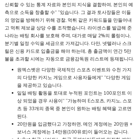
신뢰할 수 있는 통계 자료와 본인의 지식을 결합하여, 본인의 예
측으로 소득을 창출할 수” “있습니다. 그 결과 토사장들은 이들
의 영업을 방해하기 위해 경찰, 먹튀 같은 키워드들을 만들어내
고 먹튀 제보글 상당 수를 조작했습니다. 라이센스를 발급해 준
나라는 배팅 회사를 보호해 주며, 대가로 매달 2%의 롤링이나,
분기별 일정 수익을 세금으로 가져갑니다. 다만, 넷텔러나 스크
릴은 신용 카드로 입출금을 해야 하는데, 총 출금액이 연간 5만
불을 초과할 시에는 자동으로 금융감독원 리스트에 등재됩니다.
원엑스벳은 다양한 국제적인 스포츠 이벤트와 수천 가지
의 다양한 카지노 게임으로 사용자들에게” “다양한 게임
을 제공하고 있습니다.
일일 배팅 활동을 토대로 누적된 포인트는 100포인트 이
상 되었을 경우 사용이” “가능하며 E스포츠, 카지노, 스포
츠 등 33개의 종목 중 본인이 원하는 배팅 혜택을 고르면
된다.
20만원을 입금했다고 가정하면, 메인 계정에는 20만원 +
보너스 계정에는 14만원(100유로)이 들어오는 겁니다.