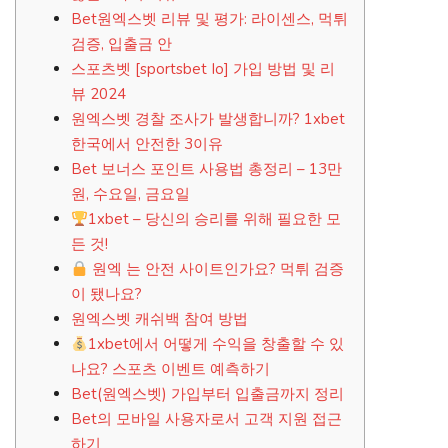
Bet원엑스벳 리뷰 및 평가: 라이센스, 먹튀
검증, 입출금 안
스포츠벳 [sportsbet Io] 가입 방법 및 리
뷰 2024
원엑스벳 경찰 조사가 발생합니까? 1xbet
한국에서 안전한 3이유
Bet 보너스 포인트 사용법 총정리 – 13만
원, 수요일, 금요일
1xbet – 당신의 승리를 위해 필요한 모
든 것!
원엑 는 안전 사이트인가요? 먹튀 검증
이 됐나요?
원엑스벳 캐쉬백 참여 방법
1xbet에서 어떻게 수익을 창출할 수 있
나요? 스포츠 이벤트 예측하기
Bet(원엑스벳) 가입부터 입출금까지 정리
Bet의 모바일 사용자로서 고객 지원 접근
하기