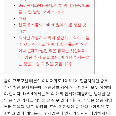
Bet(원엑스벳) 평점, 리뷰, 먹튀 검증, 입출
금, 가입 방법, 보너스 가이드
가입
한국 유저들의 1xbet(원엑스벳) 평점 및
리뷰
하지만 확실히 저희가 장담하고 약속 드릴
수 잇는 점은, 절대 먹튀 혹은 출금이 안되
거나 문제가 생긴 적은 없다는 것입니다
(다양한 후기 글을 보면, 이러한 후기는 없
는 것을 보실 수 있을 것입니다)
굳이 프로모션 때문이 아니더라도 1XBET에 입금하려면 중복
계정 확인 문제 때문에, 개인정보 양식 란은 어차피 모두 작성해
야 합니다. 1xBet에서는 90여 개의 업체가 제공하는 방대한 양
의 온라인 카지노 게임을 즐길 수 있다. 이러한 게임은 슬롯 게임
부터 블랙잭, 빙고, 바카라, 포커, 메가웨이 등 다양한 게임을 포
함하고 있다. 게임은 신규 게임부터 인기 게임까지 다양하게 마