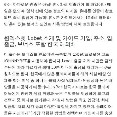
하는 까다로운 인증은 아닙니다. 따로 제출해야 할 파일이나 메
일은 없으며, 양식 칸에 있는 정보와 이메일, 휴대폰 인증이 완료
되면 즉시 입금이 가능합니다. 본 가이드에서는 1XBET 배터라
면 흥미 있는 보너스 포인트 사용 방법에 대해 설명합니다.
원엑스벳 1xbet 소개 및 가이드 가입, 주소, 입
출금, 보너스 포함 한국 해외배
이 놀라운 보너스를 받으려면 등록할 때 1xbet 프로모션 코드
JOHNNYBET을 사용해야 합니다 1xbet. 출금 처리 시간은 결제
수단에 따라 다르지만 최대 30분 이내에 출금을 처리하는 것을
원칙으로 한다. 한국에서 많은 플레이어들이 해외 사설 베팅 업
체를 찾는 이유 중 하나는 불법 사설 업체보다 안정성과 높은 배
당률을 제공하기 때문이다. 1xBet 한국 사이트는 한국 플레이
어들에게 안전한 게임 환경과 높은 수익률을 제공하여 최고의
선택지 중 하나로 평가된다. 각 결제 방법은 최소 입금액, 최대
입금액, 처리 시간 등의 다양한 특징을 가지고 있으며, 플레이어
들은 자신에게” “가장 적합한 방법을 선택하여 게임머니를 충전