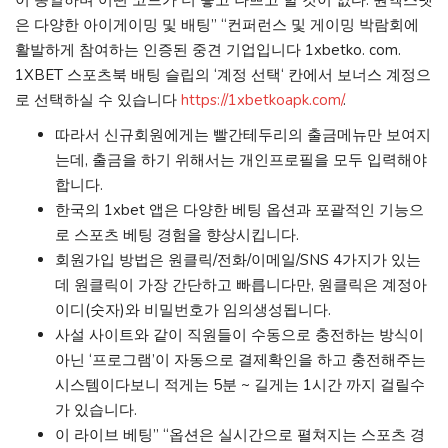
이 동일하며 어떤 코드가 더 좋고 나쁘고 할 것이 없다. 원엑스벳
은 다양한 아이게이밍 및 배팅” “컨퍼런스 및 게이밍 박람회에
활발하게 참여하는 인증된 중견 기업입니다 1xbetko. com.
1XBET 스포츠북 배팅 슬립의 ‘계정 선택‘ 칸에서 보너스 계정으
로 선택하실 수 있습니다
https://1xbetkoapk.com/
.
따라서 신규회원에게는 빨간테두리의 출금메뉴만 보여지
는데, 출금을 하기 위해서는 개인프로필을 모두 입력해야
합니다.
한국의 1xbet 앱은 다양한 베팅 옵션과 포괄적인 기능으
로 스포츠 베팅 경험을 향상시킵니다.
회원가입 방법은 원클릭/전화/이메일/SNS 4가지가 있는
데 원클릭이 가장 간단하고 빠릅니다만, 원클릭은 계정아
이디(숫자)와 비밀번호가 임의생성됩니다.
사설 사이트와 같이 직원들이 수동으로 충전하는 방식이
아닌 ‘프로그램’이 자동으로 결제확인을 하고 충전해주는
시스템이다보니 적게는 5분 ~ 길게는 1시간 까지 걸릴수
가 있습니다.
이 라이브 베팅” “옵션은 실시간으로 펼쳐지는 스포츠 경