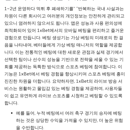
1~2년 운영하다 먹튀 후 폐쇄하기를” “반복하는 국내 사설과는
차원이 다른 회사이고 여러분의 개인정보는 안전하게 관리되고
있으니 염려하지 않으셔도 됩니다. 앱은 성능과 사용 편의성에
최적화되어 있어 1xBet에서의 모바일 베팅을 편리하고 즐거운
경험으로 만듭니다. 베팅 생성기는 가상 베팅의 미래로의 한 걸
음을 나타내며, 베터들에게 가상 베팅 매니저의 역할을 제공합
니다. 이는 전통적인 베팅에 대한 새로운 관점과 실제 경기에서
선택한 팀이나 선수의 성능을 기반으로 전략을 세울 수 있는 기
회를 제공하는 독특한 방식으로 스포츠 베팅에 참여합니다. 이
기능은 1xBet에서 베팅 경험을 향상시키며 스포츠 베팅에 흥미
진진한 차원을 더합니다. 요약하자면, 1xBet의 라이브 방송 서
비스는 원활하고 몰입감 있는 베팅 경험을 제공하며, 사용자들
이 쉽고 유연하게 라이브 스포츠를 시청하고 베팅할 수 있도록
합니다.
예를 들어, 누적 베팅에서 여러 축구 경기의 승자에 베팅
하는 것은 상당한 수익을 가져올 수 있지만, 더 높은 위험
을 수반합니다.