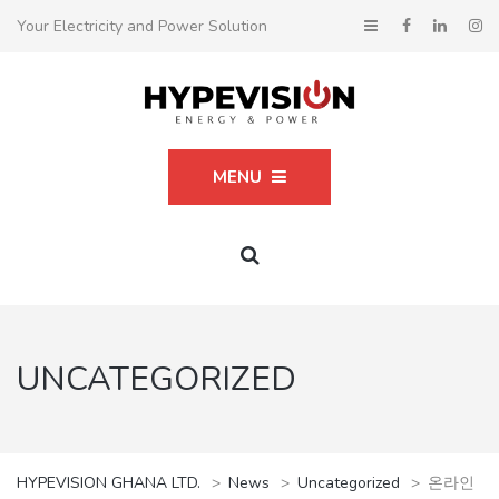
Your Electricity and Power Solution
MENU
UNCATEGORIZED
HYPEVISION GHANA LTD.
>
News
>
Uncategorized
>
온라인