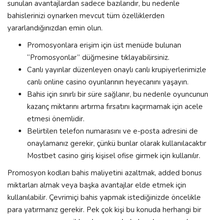
sunulan avantajlardan sadece bazılarıdır, bu nedenle
bahislerinizi oynarken mevcut tüm özelliklerden
yararlandığınızdan emin olun.
Promosyonlara erişim için üst menüde bulunan
“Promosyonlar” düğmesine tıklayabilirsiniz.
Canlı yayınlar düzenleyen onaylı canlı krupiyerlerimizle
canlı online casino oyunlarının heyecanını yaşayın.
Bahis için sınırlı bir süre sağlanır, bu nedenle oyuncunun
kazanç miktarını artırma fırsatını kaçırmamak için acele
etmesi önemlidir.
Belirtilen telefon numarasını ve e-posta adresini de
onaylamanız gerekir, çünkü bunlar olarak kullanılacaktır
Mostbet casino giriş kişisel ofise girmek için kullanılır.
Promosyon kodları bahis maliyetini azaltmak, added bonus
miktarları almak veya başka avantajlar elde etmek için
kullanılabilir. Çevrimiçi bahis yapmak istediğinizde öncelikle
para yatırmanız gerekir. Pek çok kişi bu konuda herhangi bir