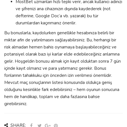
MostBet uzmanları hızlı tepki verir, ancak kullanıcı adınızı
ve şifrenizi ana cihazınızın dışında kaydederek (not
defterine, Google Doc’a vb. yazarak) bu tür
durumlardan kaçınmanız önerilir.
Bu bonuslarla, kaydolurken genellikle hesabınıza belirli bir
miktar afin de yatırılmasını sağlayabilirsiniz. Bu, herhangi bir
risk almadan hemen bahis oynamaya başlayabileceğiniz ve
potansiyel olarak bazı iyi karlar elde edebileceğiniz anlamına
gelir. Hoşgeldin bonusu almak için kayıt olduktan sonra 7 gün
içinde kayıt olmanız ve para yatırmanız gerekir. Bonus
fonlarının tahakkuku için önceden izin verilmesi önemlidir.
Mevcut maç sonuçlarının listesi konusunda oldukça geniş
olduğunu kesinlikle fark edebilirsiniz – hem oyunun sonucuna
hem de handikap, toplam ve daha fazlasına bahse
girebilirsiniz.
SHARE: