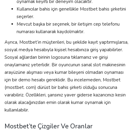
oynamak keyifli bir deneyim olacaktır.
Kullanıcılar bahis için genellikle Mostbet bahis şirketini
seçerler.
Mevcut başka bir seçenek, bir iletişim cep telefonu
numarası kullanarak kaydolmaktır.
Ayrıca, Mostbet’in müşterileri, bu şekilde kayıt yaptırmışlarsa,
sosyal medya hesabıyla kişisel hesabınıza giriş yapabilirler.
Sosyal ağlardan birinin logosuna tıklamanız ve girişi
onaylamanız yeterlidir. Bir oyuncunun sanal slot makinesinin
arayüzüne alışması veya kumar bileşeni olmadan oynaması
için bir demo hesabı gereklidir. Bu incelemeden, Mostbet
(mostbet. com) dürüst bir bahis şirketi olduğu sonucuna
varabiliriz. Özellikleri, şansınız yaver giderse kazancınızı kesin
olarak alacağınızdan emin olarak kumar oynamak için
kullanılabilir.
Mostbet’te Çizgiler Ve Oranlar