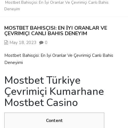
Mostbet Bahisçisi: En İyi Oranlar Ve Çevrimiçi Canlı Bahis
Deneyim
MOSTBET BAHISÇISI: EN İYI ORANLAR VE
ÇEVRIMIÇI CANLI BAHIS DENEYIM
May 18, 2023
0
Mostbet Bahisçisi: En İyi Oranlar Ve Çevrimiçi Canlı Bahis
Deneyimi
Mostbet Türkiye
Çevrimiçi Kumarhane
Mostbet Casino
Content