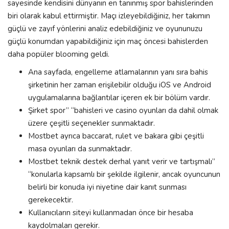
sayesinde kendisini dünyanın en tanınmış spor bahislerinden
biri olarak kabul ettirmiştir. Maçı izleyebildiğiniz, her takımın
güçlü ve zayıf yönlerini analiz edebildiğiniz ve oyununuzu
güçlü konumdan yapabildiğiniz için maç öncesi bahislerden
daha popüler blooming geldi.
Ana sayfada, engelleme atlamalarının yanı sıra bahis
şirketinin her zaman erişilebilir olduğu iOS ve Android
uygulamalarına bağlantılar içeren ek bir bölüm vardır.
Şirket spor” “bahisleri ve casino oyunları da dahil olmak
üzere çeşitli seçenekler sunmaktadır.
Mostbet ayrıca baccarat, rulet ve bakara gibi çeşitli
masa oyunları da sunmaktadır.
Mostbet teknik destek derhal yanıt verir ve tartışmalı”
“konularla kapsamlı bir şekilde ilgilenir, ancak oyuncunun
belirli bir konuda iyi niyetine dair kanıt sunması
gerekecektir.
Kullanıcıların siteyi kullanmadan önce bir hesaba
kaydolmaları gerekir.