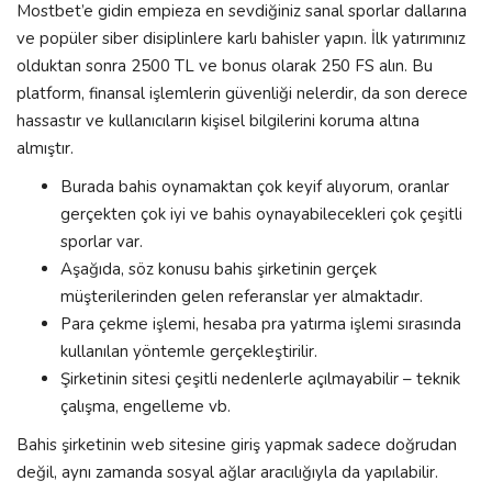
Mostbet’e gidin empieza en sevdiğiniz sanal sporlar dallarına
ve popüler siber disiplinlere karlı bahisler yapın. İlk yatırımınız
olduktan sonra 2500 TL ve bonus olarak 250 FS alın. Bu
platform, finansal işlemlerin güvenliği nelerdir, da son derece
hassastır ve kullanıcıların kişisel bilgilerini koruma altına
almıştır.
Burada bahis oynamaktan çok keyif alıyorum, oranlar
gerçekten çok iyi ve bahis oynayabilecekleri çok çeşitli
sporlar var.
Aşağıda, söz konusu bahis şirketinin gerçek
müşterilerinden gelen referanslar yer almaktadır.
Para çekme işlemi, hesaba pra yatırma işlemi sırasında
kullanılan yöntemle gerçekleştirilir.
Şirketinin sitesi çeşitli nedenlerle açılmayabilir – teknik
çalışma, engelleme vb.
Bahis şirketinin web sitesine giriş yapmak sadece doğrudan
değil, aynı zamanda sosyal ağlar aracılığıyla da yapılabilir.