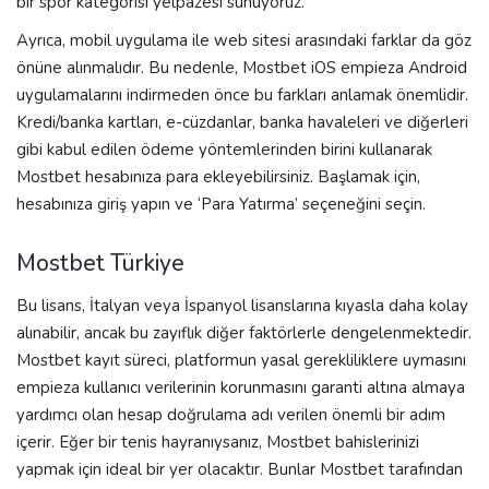
bir spor kategorisi yelpazesi sunuyoruz.
Ayrıca, mobil uygulama ile web sitesi arasındaki farklar da göz
önüne alınmalıdır. Bu nedenle, Mostbet iOS empieza Android
uygulamalarını indirmeden önce bu farkları anlamak önemlidir.
Kredi/banka kartları, e-cüzdanlar, banka havaleleri ve diğerleri
gibi kabul edilen ödeme yöntemlerinden birini kullanarak
Mostbet hesabınıza para ekleyebilirsiniz. Başlamak için,
hesabınıza giriş yapın ve ‘Para Yatırma’ seçeneğini seçin.
Mostbet Türkiye
Bu lisans, İtalyan veya İspanyol lisanslarına kıyasla daha kolay
alınabilir, ancak bu zayıflık diğer faktörlerle dengelenmektedir.
Mostbet kayıt süreci, platformun yasal gerekliliklere uymasını
empieza kullanıcı verilerinin korunmasını garanti altına almaya
yardımcı olan hesap doğrulama adı verilen önemli bir adım
içerir. Eğer bir tenis hayranıysanız, Mostbet bahislerinizi
yapmak için ideal bir yer olacaktır. Bunlar Mostbet tarafından