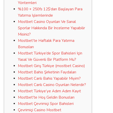
Yöntemleri
%100 + 250fs 12$’dan Başlayan Para
Yatırma Işlemlerinde
Mostbet Casino Oyunları Ve Sanal
Sporlar Hakkında Bir Inceleme Yapabilir
Misiniz?
Mostbet’te Haftalık Para Yatırma
Bonusları
Mostbet Türkiye’de Spor Bahisleri Için
Yasal Ve Güvenli Bir Platform Mu?
Mostbet Giriş Türkiye (mostbet Casino)
Mostbet Bahis Şirketinin Faydaları
Mostbet Canlı Bahis Yapabilir Miyim?
Mostbet Canlı Casino Oyunları Nelerdir?
Mostbet Türkiye’ye Adım Adım Kayıt
Mostbet’te Hoş Geldin Bonusları
Mostbet Çevrimiçi Spor Bahisleri
Çevrimiçi Casino Mostbet